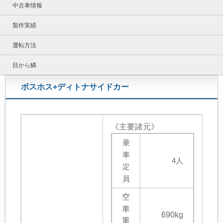
中古車情報
製作実績
運転方法
目から鱗
ボスホス+ディトナサイドカー
《主要諸元》
乗
車
4人
定
員
空
車
690kg
重