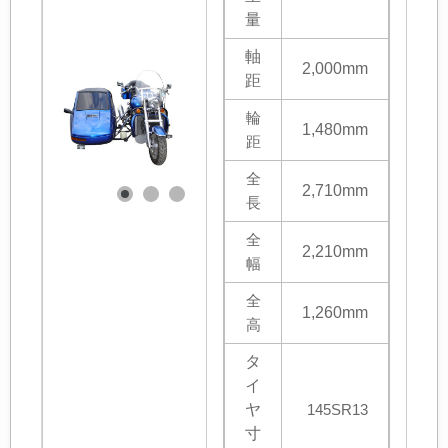
量
軸
2,000mm
距
輪
1,480mm
距
全
2,710mm
長
全
2,210mm
幅
全
1,260mm
高
タ
イ
ヤ
145SR13
寸