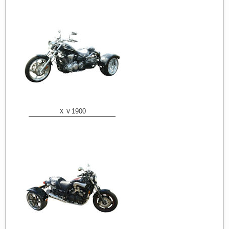
ＸＶ1900