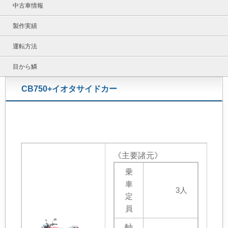
中古車情報
製作実績
運転方法
目から鱗
CB750+イオタサイドカー
《主要諸元》
乗
車
3
人
定
員
軸