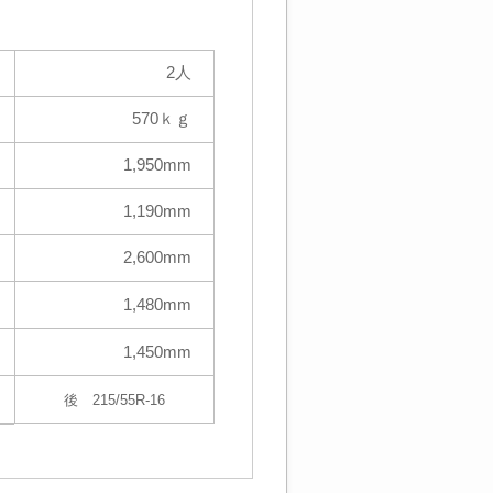
2人
570ｋｇ
1,950mm
1,190mm
2,600mm
1,480mm
1,450mm
後 215/55R-16