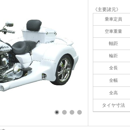
《主要諸元》
乗車定員
空車重量
軸距
輪距
全長
全幅
全高
タイヤ寸法