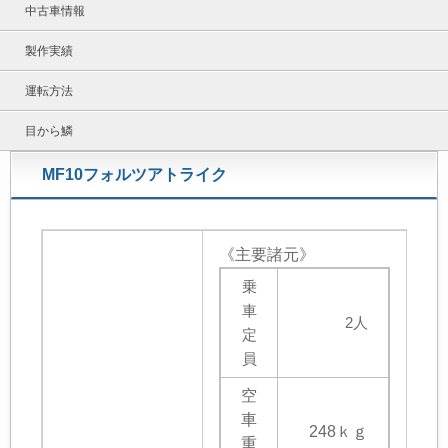
中古車情報
製作実績
運転方法
目から鱗
MF10フォルツアトライク
《主要諸元》
乗
車
2人
定
員
空
車
248ｋｇ
重