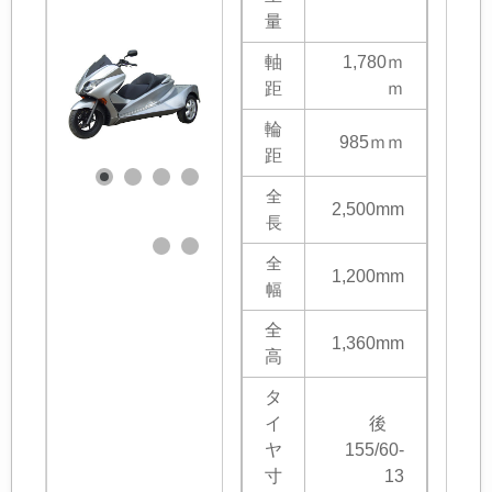
量
軸
1,780ｍ
距
ｍ
輪
985ｍｍ
距
全
2,500mm
長
全
1,200mm
幅
全
1,360mm
高
タ
イ
後
ヤ
155/60-
寸
13