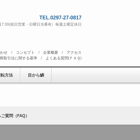
TEL.0297-27-0817
 ~ 17:30(祝日営業・日曜日当番有）毎週土曜定休日
わせ
/
コンセプト
/
企業概要
/
アクセス
商取引法に関する基準
/
よくある質問(ＦＡＱ
)
運転方法
目から鱗
ご質問（FAQ）